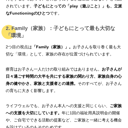
されています。
子どもにとっての「play（遊ぶこと）」も、立派
なFunctioningのひとつ
です。
2. Family（家族）：子どもにとって最も大切な
「環境」
2つ目の視点は
「Family（家族）」。
お子さんを取り巻く最も大
切な「環境」として、家族の存在が位置づけられています。
療育はお子さん一人だけの取り組みではありません。
お子さんが
日々過ごす時間の大半を共にする家族の関わり方、家族自身の心
身の健やかさ、家族と支援者との連携。
そのすべてが、お子さん
の育ちに大きく影響します。
ライフウェルでも、お子さん本人への支援と同じくらい、
ご家族
への支援を大切にしています。
年に1回の福祉用具説明会の開催
や、ご自宅でできる活動の提案など、ご家族と一緒に考える機会
を設けているのもそのためです。