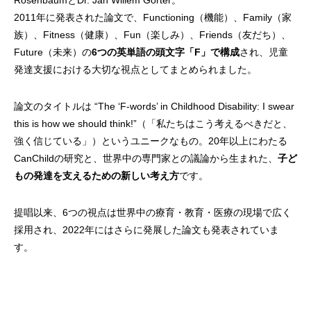
RosenbaumとDr. Jan Willem Gorter。
2011年に発表された論文で、Functioning（機能）、Family（家
族）、Fitness（健康）、Fun（楽しみ）、Friends（友だち）、
Future（未来）の
6つの英単語の頭文字「F」で構成
され、児童
発達支援における大切な視点としてまとめられました。
論文のタイトルは “The ‘F-words’ in Childhood Disability: I swear
this is how we should think!”（「私たちはこう考えるべきだと、
強く信じている」）というユニークなもの。20年以上にわたる
CanChildの研究と、世界中の専門家との議論から生まれた、
子ど
もの発達を支えるための新しい考え方
です。
提唱以来、6つの視点は世界中の療育・教育・医療の現場で広く
採用され、2022年にはさらに発展した論文も発表されていま
す。