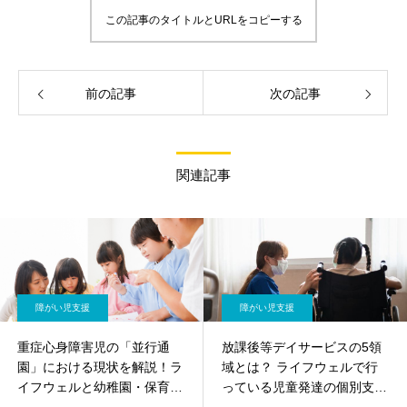
この記事のタイトルとURLをコピーする
前の記事
次の記事
関連記事
障がい児支援
障がい児支援
重症心身障害児の「並行通
放課後等デイサービスの5領
園」における現状を解説！ラ
域とは？ ライフウェルで行
イフウェルと幼稚園・保育園
っている児童発達の個別支援
の関わりもご紹介
をご紹介！