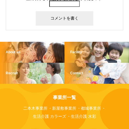
About us
Facility
Recruit
Contact
事業所一覧
二本木事業所
新屋敷事業所
都城事業所
生活介護 カラーズ
生活介護 水彩