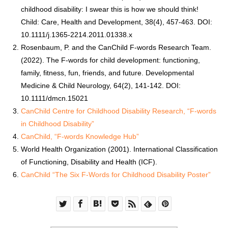
childhood disability: I swear this is how we should think!
Child: Care, Health and Development, 38(4), 457-463. DOI:
10.1111/j.1365-2214.2011.01338.x
Rosenbaum, P. and the CanChild F-words Research Team.
(2022). The F-words for child development: functioning,
family, fitness, fun, friends, and future. Developmental
Medicine & Child Neurology, 64(2), 141-142. DOI:
10.1111/dmcn.15021
CanChild Centre for Childhood Disability Research, “F-words
in Childhood Disability”
CanChild, “F-words Knowledge Hub”
World Health Organization (2001). International Classification
of Functioning, Disability and Health (ICF).
CanChild “The Six F-Words for Childhood Disability Poster”