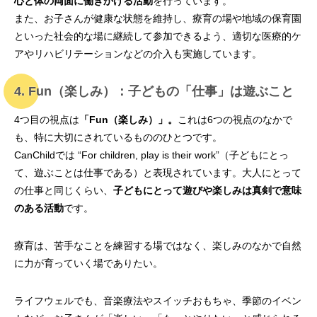
心と体の両面に働きかける活動
を行っています。
また、お子さんが健康な状態を維持し、療育の場や地域の保育園
といった社会的な場に継続して参加できるよう、適切な医療的ケ
アやリハビリテーションなどの介入も実施しています。
4. Fun（楽しみ）：子どもの「仕事」は遊ぶこと
4つ目の視点は
「Fun（楽しみ）」。
これは6つの視点のなかで
も、特に大切にされているもののひとつです。
CanChildでは “For children, play is their work”（子どもにとっ
て、遊ぶことは仕事である）と表現されています。大人にとって
の仕事と同じくらい、
子どもにとって遊びや楽しみは真剣で意味
のある活動
です。
療育は、苦手なことを練習する場ではなく、楽しみのなかで自然
に力が育っていく場でありたい。
ライフウェルでも、音楽療法やスイッチおもちゃ、季節のイベン