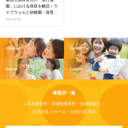
園」における現状を解説！ラ
イフウェルと幼稚園・保育園
の関わりもご紹介
2025.10.05
About us
Facility
Recruit
Contact
事業所一覧
二本木事業所
新屋敷事業所
都城事業所
生活介護 カラーズ
生活介護 水彩