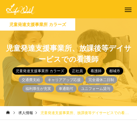
児童発達支援事業所 カラーズ
児童発達支援事業所、放課後等デイサ
ービスでの看護師
児童発達支援事業所 カラーズ
正社員
看護師
都城市
交通費支給
キャリアアップ応援
完全週休二日制
福利厚生が充実
車通勤可
ユニフォーム貸与
求人情報
児童発達支援事業所、放課後等デイサービスでの看護師