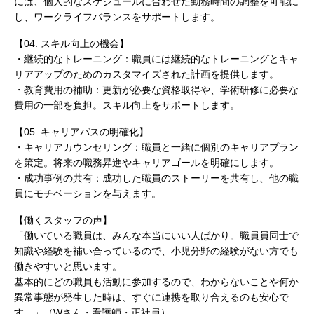
には、個人的なスケジュールに合わせた勤務時間の調整を可能に
し、ワークライフバランスをサポートします。
【04. スキル向上の機会】
・継続的なトレーニング：職員には継続的なトレーニングとキャ
リアアップのためのカスタマイズされた計画を提供します。
・教育費用の補助：更新が必要な資格取得や、学術研修に必要な
費用の一部を負担。スキル向上をサポートします。
【05. キャリアパスの明確化】
・キャリアカウンセリング：職員と一緒に個別のキャリアプラン
を策定。将来の職務昇進やキャリアゴールを明確にします。
・成功事例の共有：成功した職員のストーリーを共有し、他の職
員にモチベーションを与えます。
【働くスタッフの声】
「働いている職員は、みんな本当にいい人ばかり。職員員同士で
知識や経験を補い合っているので、小児分野の経験がない方でも
働きやすいと思います。
基本的にどの職員も活動に参加するので、わからないことや何か
異常事態が発生した時は、すぐに連携を取り合えるのも安心で
す。」（Wさん・看護師・正社員）