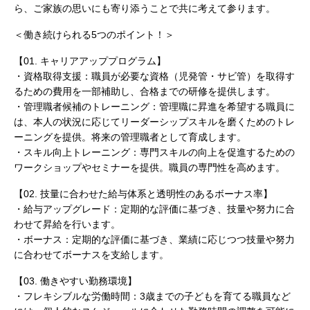
ら、ご家族の思いにも寄り添うことで共に考えて参ります。
＜働き続けられる5つのポイント！＞
【01. キャリアアッププログラム】
・資格取得支援：職員が必要な資格（児発管・サビ管）を取得す
るための費用を一部補助し、合格までの研修を提供します。
・管理職者候補のトレーニング：管理職に昇進を希望する職員に
は、本人の状況に応じてリーダーシップスキルを磨くためのトレ
ーニングを提供。将来の管理職者として育成します。
・スキル向上トレーニング：専門スキルの向上を促進するための
ワークショップやセミナーを提供。職員の専門性を高めます。
【02. 技量に合わせた給与体系と透明性のあるボーナス率】
・給与アップグレード：定期的な評価に基づき、技量や努力に合
わせて昇給を行います。
・ボーナス：定期的な評価に基づき、業績に応じつつ技量や努力
に合わせてボーナスを支給します。
【03. 働きやすい勤務環境】
・フレキシブルな労働時間：3歳までの子どもを育てる職員など